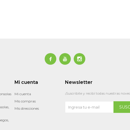



Mi cuenta
Newsletter
¡Suscribite y recibí todas nuestras nove
onsolas
Mi cuenta
Mis compras
SUS
solas,
Mis direcciones
uegos,