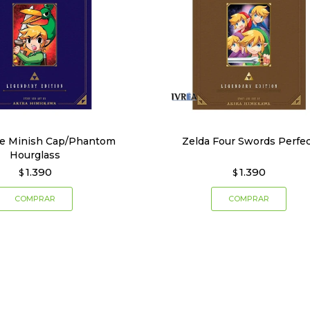
he Minish Cap/Phantom
Zelda Four Swords Perfe
Hourglass
1.390
1.390
$
$