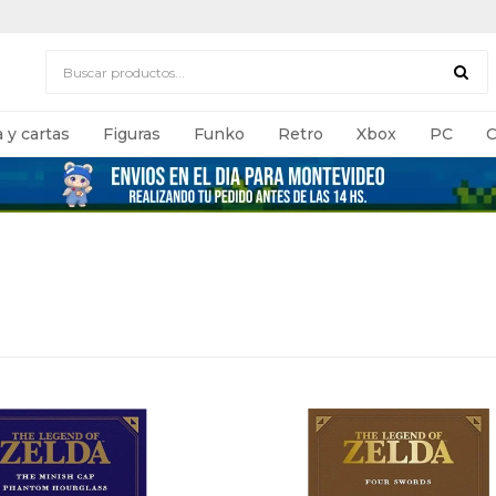
 y cartas
Figuras
Funko
Retro
Xbox
PC
C