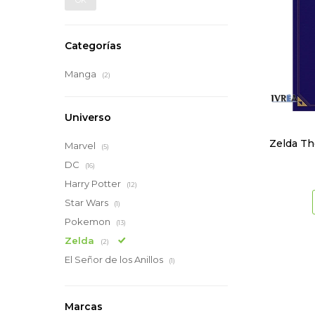
OK
Categorías
Manga
(2)
Universo
Zelda T
Marvel
(5)
DC
(16)
Harry Potter
(12)
Star Wars
(1)
Pokemon
(13)
Zelda
(2)
El Señor de los Anillos
(1)
Marcas