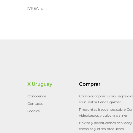
IVREA
(2)
X Uruguay
Comprar
Conocenos
Como comprar videojuegos o c
en nuestra tienda gamer.
Contacto
Preguntas frecuentes sobre Con
Locales
videojuegos y cultura gamer
Envíos y devoluciones de videoj
consolas y otros productos