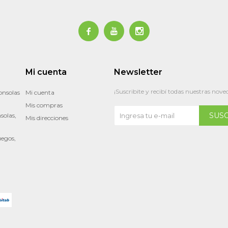



Mi cuenta
Newsletter
¡Suscribite y recibí todas nuestras nove
onsolas
Mi cuenta
Mis compras
SUS
solas,
Mis direcciones
uegos,