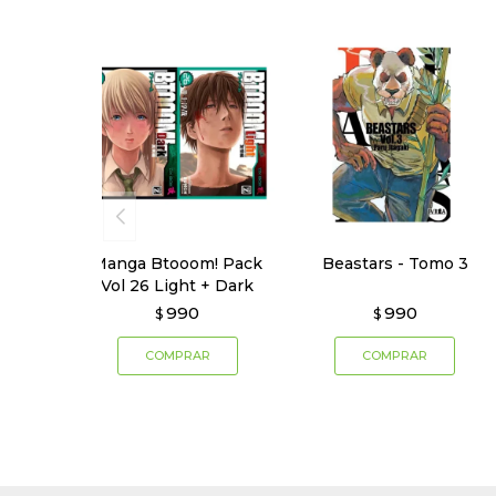
Manga Btooom! Pack
Beastars - Tomo 3
Vol 26 Light + Dark
990
990
$
$