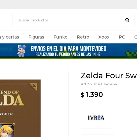
 y cartas
Figuras
Funko
Retro
Xbox
PC
C
Zelda Four Sw
9788418645464
1.390
$