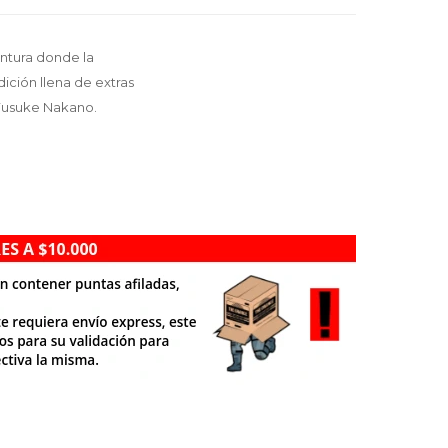
entura donde la
ición llena de extras
 Yusuke Nakano.