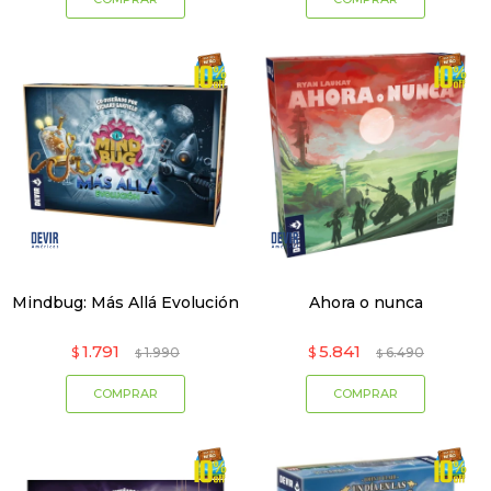
Mindbug: Más Allá Evolución
Ahora o nunca
1.791
5.841
$
1.990
$
6.490
$
$