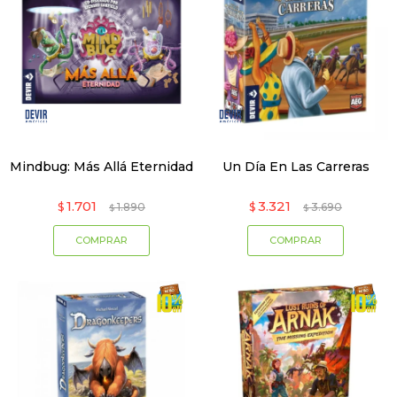
Mindbug: Más Allá Eternidad
Un Día En Las Carreras
1.701
3.321
$
1.890
$
3.690
$
$