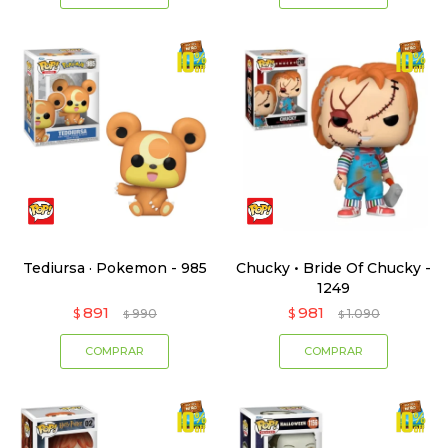
Tediursa · Pokemon - 985
Chucky • Bride Of Chucky -
1249
891
981
$
990
$
1.090
$
$