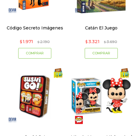
Código Secreto Imágenes
Catán El Juego
1.971
3.321
$
2.190
$
3.690
$
$