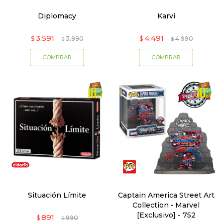
Diplomacy
Karvi
3.591
4.491
$
3.990
$
4.990
$
$
Situación Límite
Captain America Street Art
Collection • Marvel
[Exclusivo] - 752
891
$
990
$