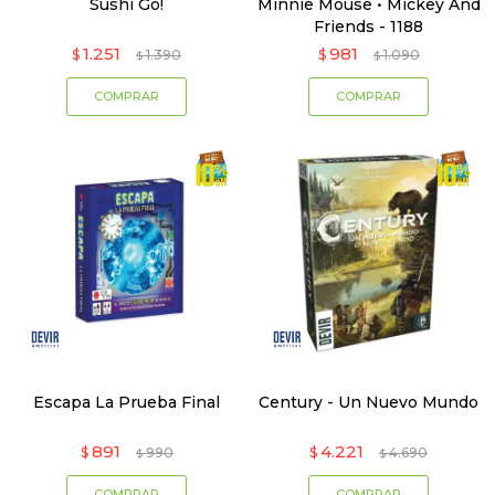
Sushi Go!
Minnie Mouse • Mickey And
Friends - 1188
1.251
981
$
1.390
$
1.090
$
$
Escapa La Prueba Final
Century - Un Nuevo Mundo
891
4.221
$
990
$
4.690
$
$