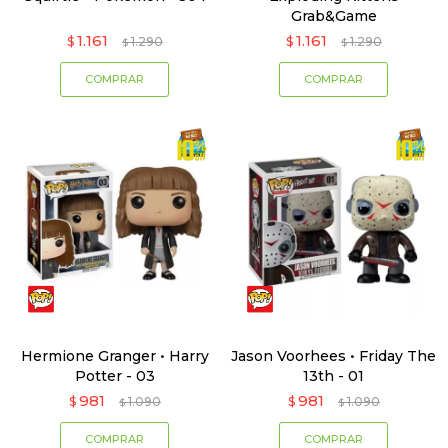
Grab&Game
1.161
1.161
$
1.290
$
1.290
$
$
Hermione Granger • Harry
Jason Voorhees • Friday The
Potter - 03
13th - 01
981
981
$
1.090
$
1.090
$
$