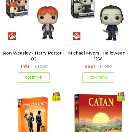
Ron Weasley • Harry Potter -
Michael Myers · Halloween -
02
1156
981
981
$
1.090
$
1.090
$
$