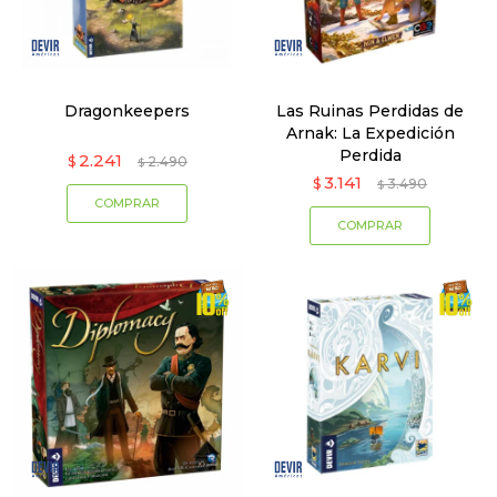
Dragonkeepers
Las Ruinas Perdidas de
Arnak: La Expedición
Perdida
2.241
$
2.490
$
3.141
$
3.490
$