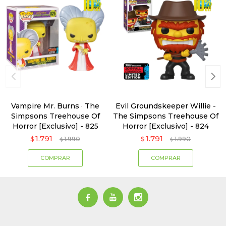
Vampire Mr. Burns · The
Evil Groundskeeper Willie -
Simpsons Treehouse Of
The Simpsons Treehouse Of
Horror [Exclusivo] - 825
Horror [Exclusivo] - 824
1.791
1.791
$
1.990
$
1.990
$
$


