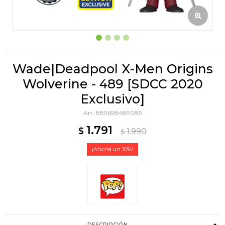
Wade|Deadpool X-Men Origins
Wolverine - 489 [SDCC 2020
Exclusivo]
889698489089
1.791
$
1.990
$
10
DESCRIPCIÓN