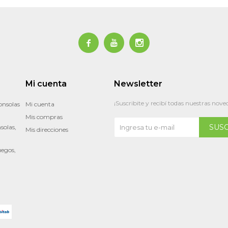



Mi cuenta
Newsletter
¡Suscribite y recibí todas nuestras nove
onsolas
Mi cuenta
Mis compras
SUS
solas,
Mis direcciones
uegos,