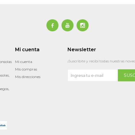



Mi cuenta
Newsletter
¡Suscribite y recibí todas nuestras nove
onsolas
Mi cuenta
Mis compras
SUS
solas,
Mis direcciones
uegos,