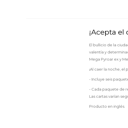
¡Acepta el 
El bullicio de la ciu
valentía y determin
Mega Pyroar ex y Me
¡Al caer la noche, 
- Incluye seis paqu
- Cada paquete de re
Las cartas varían se
Producto en inglés.