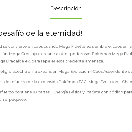
Descripción
desafío de la eternidad!
dad se convierte en caos cuando Mega Floette ex siembra el caos en las
ación, Mega Greninja ex reúne a otros poderosos Pokémon Mega Evo
ga Dragalge ex, para repeler esta creciente amenaza.
el peligro acecha en la expansión Mega Evolución—Caos Ascendente 
etes de refuerzo de la expansión Pokémon TCG: Mega Evolution—Chaos
fuerzo contiene 10 cartas, 1 Energía Básica y 1 tarjeta con código p
gún el paquete.