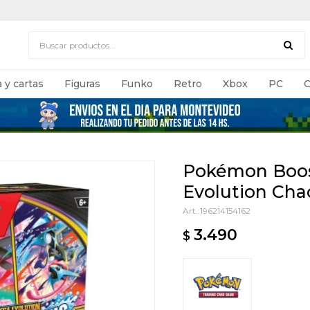
 y cartas
Figuras
Funko
Retro
Xbox
PC
C
Pokémon Boos
Evolution Cha
196214154162
3.490
$