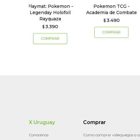
Playmat: Pokemon -
Pokemon TCG -
Legenday Holofoil
Academia de Combate
Rayquaza
3.490
$
3.390
$
X Uruguay
Comprar
Conocenos
Como comprar videojuegos o c