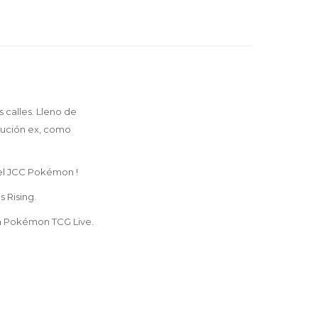
 calles. Lleno de
lución ex, como
del JCC Pokémon !
 Rising.
ara Pokémon TCG Live.