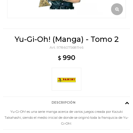
Yu-Gi-Oh! (Manga) - Tomo 2
9786075681146
990
$
DESCRIPCIÓN
Yu-Gi-Oh! es una serie manga acerca de varios juegos creada por Kazuki
Takahashi, siendo el medio inicial de donde se originó toda la franquicia de Yu-
Gi-Oh!.