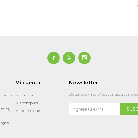



Mi cuenta
Newsletter
¡Suscribite y recibí todas nuestras nove
onsolas
Mi cuenta
Mis compras
SUS
solas,
Mis direcciones
uegos,