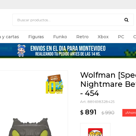
 y cartas
Figuras
Funko
Retro
Xbox
PC
C
Wolfman [Speci
Nightmare Bef
- 454
889698328425
891
$
990
$