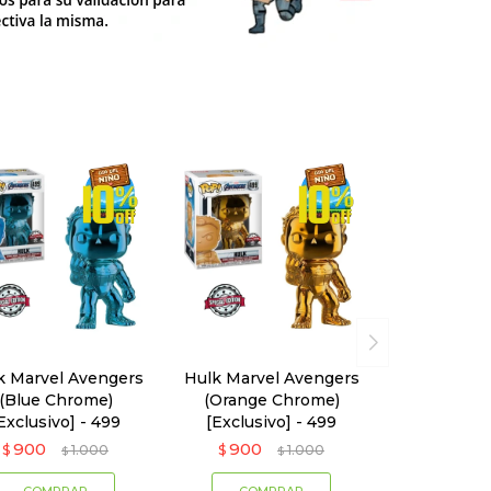
k Marvel Avengers
Hulk Marvel Avengers
(Blue Chrome)
(Orange Chrome)
Exclusivo] - 499
[Exclusivo] - 499
900
900
$
1.000
$
1.000
$
$