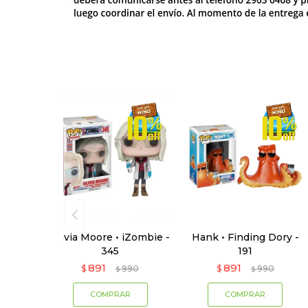
Olivia Moore • iZombie -
Hank • Finding Dory -
345
191
891
891
$
990
$
990
$
$