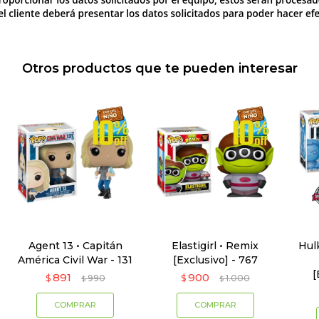
Otros productos que te pueden interesar
Agent 13 • Capitán
Elastigirl • Remix
Hul
América Civil War - 131
[Exclusivo] - 767
[
891
900
$
990
$
1.000
$
$