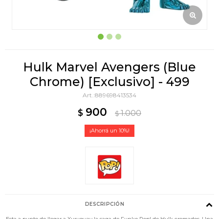
Hulk Marvel Avengers (Blue
Chrome) [Exclusivo] - 499
889698413534
900
$
1.000
$
10
DESCRIPCIÓN
Esta a punto de llegar a Xuruguay la saga de Funko Pop! de Hulk cromados. Una