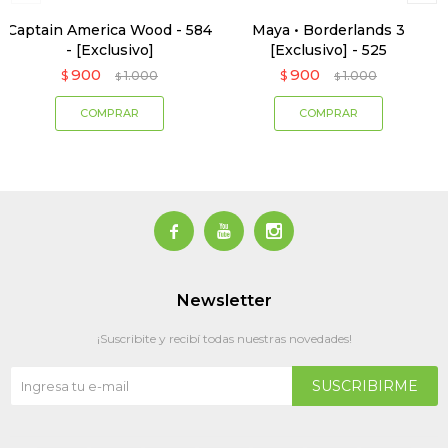
Captain America Wood - 584
Maya • Borderlands 3
- [Exclusivo]
[Exclusivo] - 525
900
900
$
1.000
$
1.000
$
$



Newsletter
¡Suscribite y recibí todas nuestras novedades!
SUSCRIBIRME