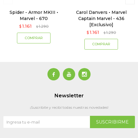
Spider - Armor MKIII •
Carol Danvers • Marvel
Marvel - 670
Captain Marvel - 436
[Exclusivo]
1.161
$
1.290
$
1.161
$
1.290
$



Newsletter
¡Suscribite y recibí todas nuestras novedades!
SUSCRIBIRME