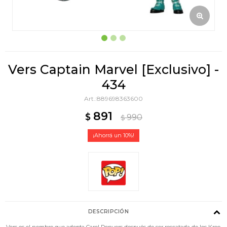
Vers Captain Marvel [Exclusivo] -
434
889698363600
891
$
990
$
10
DESCRIPCIÓN
Vers es el nombre que adopta Carol Denvers después de ser rescatada de los Kree,