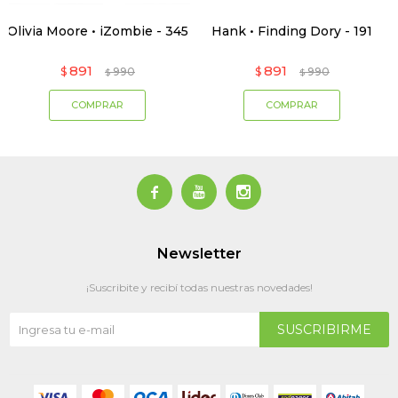
Olivia Moore • iZombie - 345
Hank • Finding Dory - 191
891
891
$
990
$
990
$
$



Newsletter
¡Suscribite y recibí todas nuestras novedades!
SUSCRIBIRME