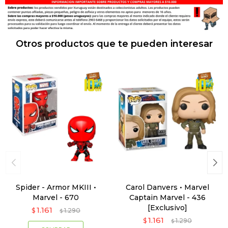
Otros productos que te pueden interesar
Spider - Armor MKIII •
Carol Danvers • Marvel
Marvel - 670
Captain Marvel - 436
[Exclusivo]
1.161
$
1.290
$
1.161
$
1.290
$