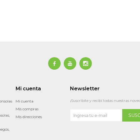



Mi cuenta
Newsletter
¡Suscribite y recibí todas nuestras nove
onsolas
Mi cuenta
Mis compras
SUS
solas,
Mis direcciones
uegos,