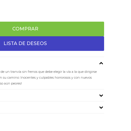
COMPRAR
e un tranvía sin frenos que debe elegir la vía a la que dirigirse
en su camino: Inocentes y culpables horrorosos y con nuevos
uso aún peores!