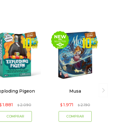
xploding Pigeon
Musa
1.881
1.971
$
2.090
$
2.190
$
$