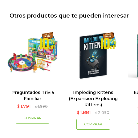
Otros productos que te pueden interesar
Preguntados Trivia
Imploding Kittens
E
Familiar
(Expansión Exploding
Kittens)
1.791
$
1.990
$
1.881
$
2.090
$