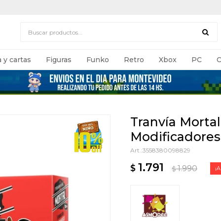
 y cartas
Figuras
Funko
Retro
Xbox
PC
C
Tranvía Mortal
Modificadores
3558380098829
1.791
$
1.990
$