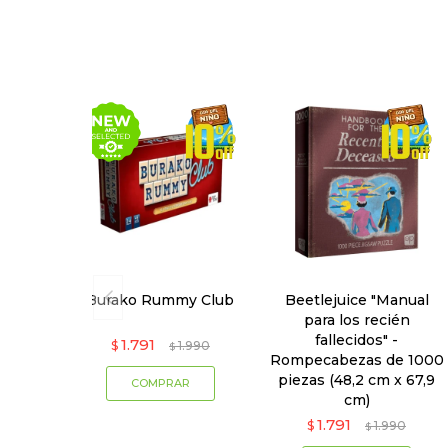
Burako Rummy Club
Beetlejuice "Manual
para los recién
fallecidos" -
1.791
$
1.990
$
Rompecabezas de 1000
piezas (48,2 cm x 67,9
cm)
1.791
$
1.990
$