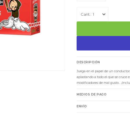
1
DESCRIPCIÓN
Juega en el papel de un conductor d
aplastando a todo el que se cruce 
modificadores de mal gusto... ¡Incl
MEDIOS DE PAGO
ENVÍO