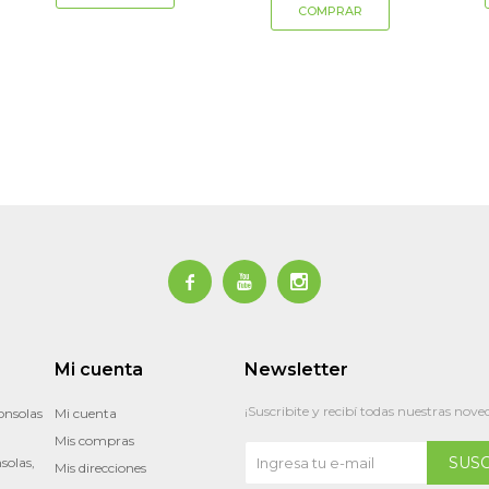



Mi cuenta
Newsletter
¡Suscribite y recibí todas nuestras nove
onsolas
Mi cuenta
Mis compras
SUS
solas,
Mis direcciones