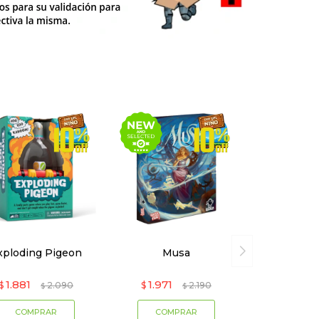
xploding Pigeon
Musa
1.881
1.971
$
2.090
$
2.190
$
$