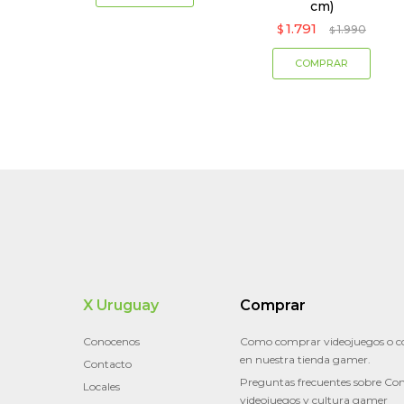
cm)
1.791
$
1.990
$
X Uruguay
Comprar
Conocenos
Como comprar videojuegos o c
en nuestra tienda gamer.
Contacto
Preguntas frecuentes sobre Con
Locales
videojuegos y cultura gamer