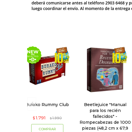
Burako Rummy Club
Beetlejuice "Manual
para los recién
fallecidos" -
1.791
$
1.990
$
Rompecabezas de 1000
piezas (48,2 cm x 67,9