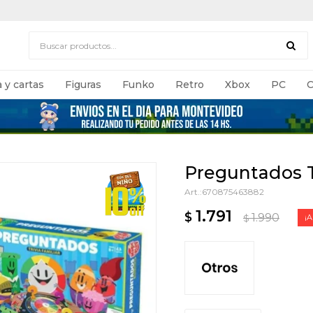
 y cartas
Figuras
Funko
Retro
Xbox
PC
C
Preguntados Tr
670875463882
1.791
$
1.990
$