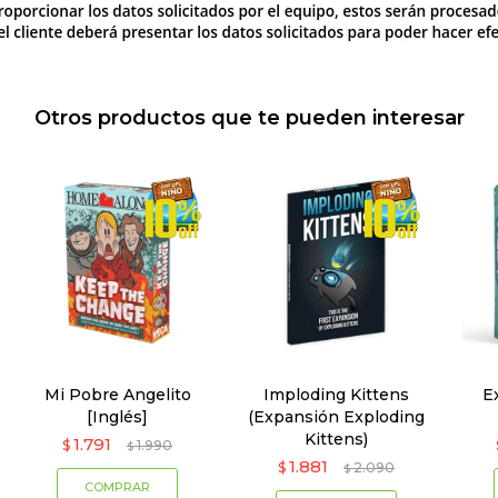
Otros productos que te pueden interesar
Mi Pobre Angelito
Imploding Kittens
E
[Inglés]
(Expansión Exploding
Kittens)
1.791
$
1.990
$
1.881
$
2.090
$