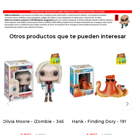
Otros productos que te pueden interesar
Olivia Moore • iZombie - 345
Hank • Finding Dory - 191
891
891