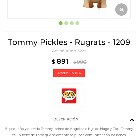
Tommy Pickles • Rugrats - 1209
889698593229
891
$
990
$
10
DESCRIPCIÓN
El pequeño y querido Tommy, primo de Angelica e hijo de Hugo y Didi. Tommy
es un bebé de 1 año que solamente se puede comunicar con los bebés.