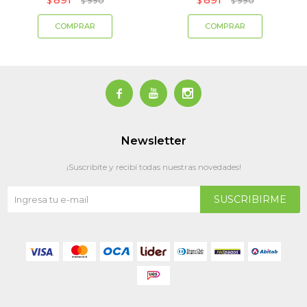
$
990
$
990
$
$



Newsletter
¡Suscribite y recibí todas nuestras novedades!
SUSCRIBIRME