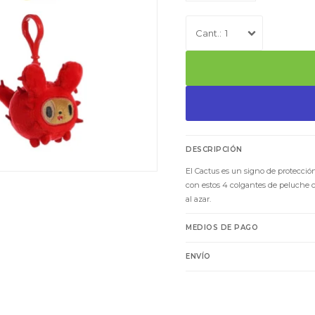
1
DESCRIPCIÓN
El Cactus es un signo de protecció
con estos 4 colgantes de peluche c
al azar.
MEDIOS DE PAGO
ENVÍO