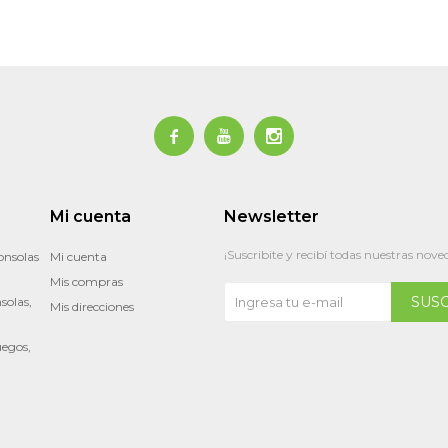



Mi cuenta
Newsletter
¡Suscribite y recibí todas nuestras nove
onsolas
Mi cuenta
Mis compras
SUS
solas,
Mis direcciones
uegos,