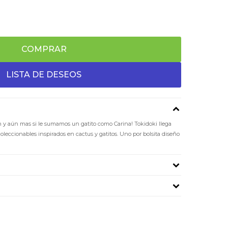
COMPRAR
n y aún mas si le sumamos un gatito como Carina! Tokidoki llega
oleccionables inspirados en cactus y gatitos. Uno por bolsita diseño