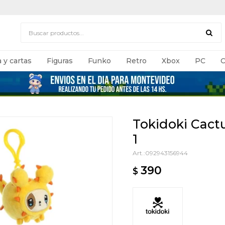
 y cartas
Figuras
Funko
Retro
Xbox
PC
C
Tokidoki Cactu
1
092943156944
390
$