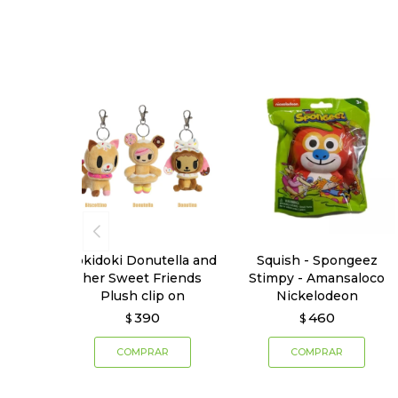
Tokidoki Donutella and
Squish - Spongeez
her Sweet Friends
Stimpy - Amansaloco
Plush clip on
Nickelodeon
390
460
$
$