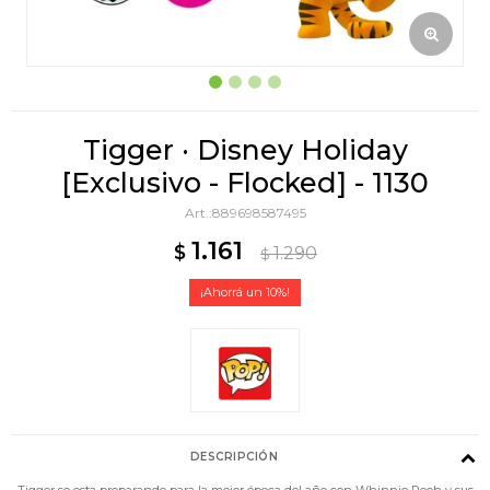
Tigger · Disney Holiday
[Exclusivo - Flocked] - 1130
889698587495
1.161
$
1.290
$
10
DESCRIPCIÓN
Tigger se esta preparando para la mejor época del año con Whinnie Pooh y sus