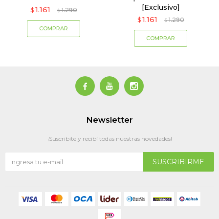
[Exclusivo]
1.161
$
1.290
$
1.161
$
1.290
$



Newsletter
¡Suscribite y recibí todas nuestras novedades!
SUSCRIBIRME