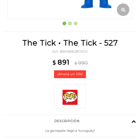
The Tick • The Tick - 527
889698287470
891
$
990
$
10
DESCRIPCIÓN
La garrapata llegó a Xuruguay!