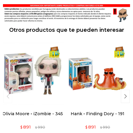
Otros productos que te pueden interesar
Olivia Moore • iZombie - 345
Hank • Finding Dory - 191
891
891
$
990
$
990
$
$