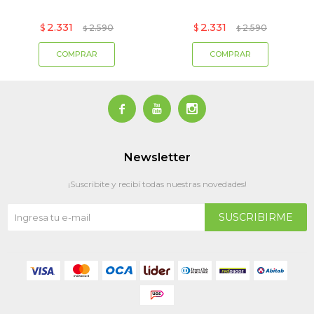
2.331
2.331
$
2.590
$
2.590
$
$



Newsletter
¡Suscribite y recibí todas nuestras novedades!
SUSCRIBIRME