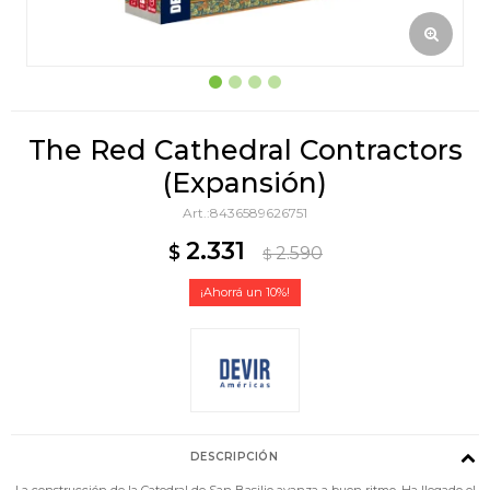
The Red Cathedral Contractors
(Expansión)
8436589626751
2.331
$
2.590
$
10
DESCRIPCIÓN
La construcción de la Catedral de San Basilio avanza a buen ritmo. Ha llegado el