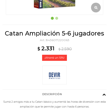
Catan Ampliación 5-6 jugadores
8436017220063
2.331
$
2.590
$
10
DESCRIPCIÓN
Sumá 2 amigos más a tu Catan básico y aumentá las horas de diversión con esta
ampliación que te permite jugar con hasta 6 personas.