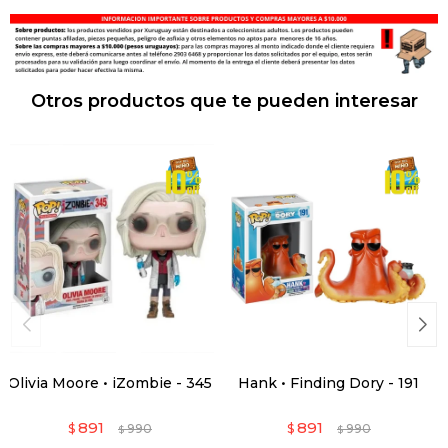
Otros productos que te pueden interesar
Olivia Moore • iZombie - 345
Hank • Finding Dory - 191
891
891
$
990
$
990
$
$