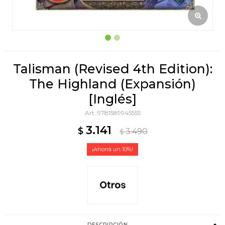
Talisman (Revised 4th Edition):
The Highland (Expansión)
[Inglés]
9781589945555
3.141
$
3.490
$
10
DESCRIPCIÓN