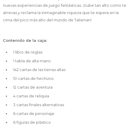
nuevas experiencias de juego fantásticas. ¡Sube tan alto como te
atrevas y reclama la inimaginable riqueza que te espera en la
cima del pico más alto del mundo de Talisman!
Contenido de la caja:
1 libro de reglas
1 tabla de alta mano
142 cartas de las tierras altas
10 cartas de hechizos
12 cartas de aventura
4 cartas de reliquia
3 cartas finales alternativas
6 cartas de personaje
6 figuras de plástico