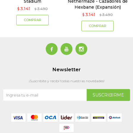
Stadium
Nethermaze - Cazadores de
Hexbane (Expansión)
3.141
$
3.490
$
3.141
$
3.490
$



Newsletter
¡Suscribite y recibí todas nuestras novedades!
SUSCRIBIRME