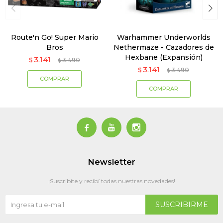
Route'n Go! Super Mario
Warhammer Underworlds
Bros
Nethermaze - Cazadores de
Hexbane (Expansión)
3.141
$
3.490
$
3.141
$
3.490
$



Newsletter
¡Suscribite y recibí todas nuestras novedades!
SUSCRIBIRME