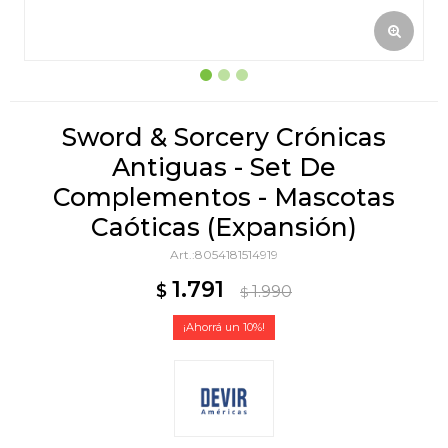
Sword & Sorcery Crónicas
Antiguas - Set De
Complementos - Mascotas
Caóticas (Expansión)
8054181514919
1.791
$
1.990
$
10