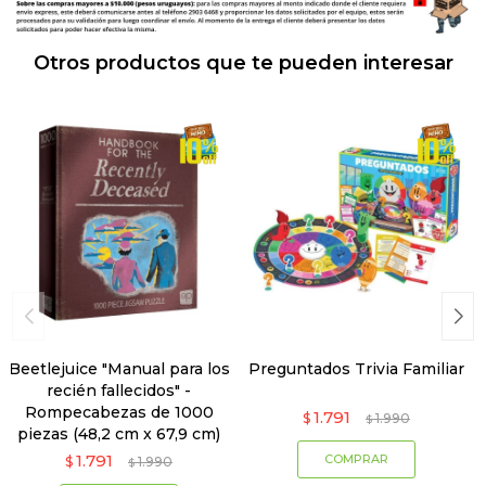
Otros productos que te pueden interesar
Beetlejuice "Manual para los
Preguntados Trivia Familiar
recién fallecidos" -
Rompecabezas de 1000
1.791
$
1.990
$
piezas (48,2 cm x 67,9 cm)
1.791
$
1.990
$