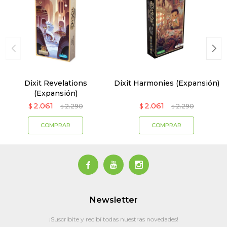
Dixit Revelations
Dixit Harmonies (Expansión)
(Expansión)
2.061
2.061
$
2.290
$
2.290
$
$



Newsletter
¡Suscribite y recibí todas nuestras novedades!