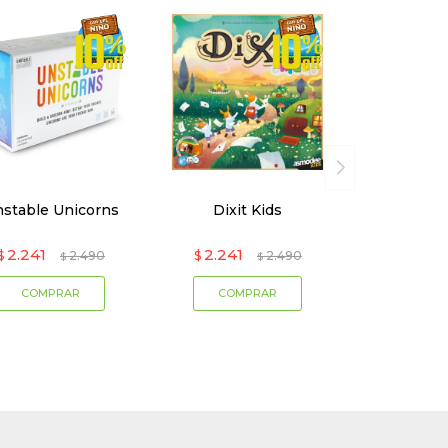
stable Unicorns
Dixit Kids
2.241
2.241
$
2.490
$
2.490
$
$