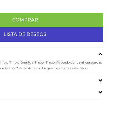
COMPRAR
Throw Throw Burrito y Throw Throw Avocado donde ahora puedes
 escudo. Loco? no tanto como los que inventaron este juego.