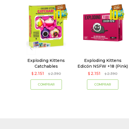
Exploding Kittens
Exploding Kittens
Catchables
Edicón NSFW +18 (Pink)
2.151
2.151
$
2.390
$
2.390
$
$