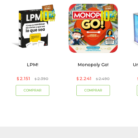
LPM!
Monopoly Go!
Un
2.151
2.241
$
2.390
$
2.490
$
$