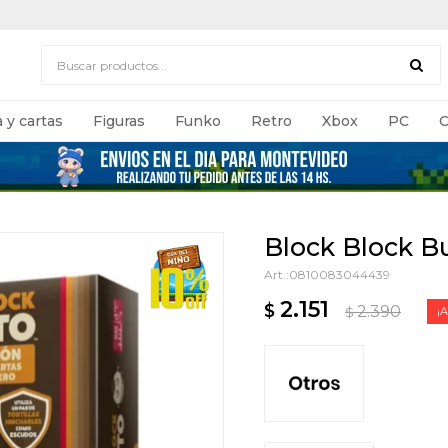
 y cartas
Figuras
Funko
Retro
Xbox
PC
C
Block Block B
0810083044439
2.151
$
2.390
$