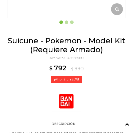
Suicune - Pokemon - Model Kit
(Requiere Armado)
4573102665560
792
$
990
$
20
DESCRIPCIÓN
¡Da vida a Suicune con este model kit sencillo que presenta al legendario