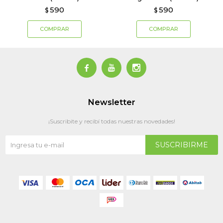
590
590
$
$



Newsletter
¡Suscribite y recibí todas nuestras novedades!
SUSCRIBIRME