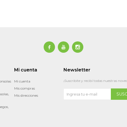



Mi cuenta
Newsletter
¡Suscribite y recibí todas nuestras nove
onsolas
Mi cuenta
Mis compras
SUS
solas,
Mis direcciones
uegos,