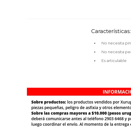
Características:
No necesita pin
No necesita p
Es articulable