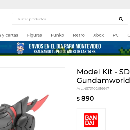
 y cartas
Figuras
Funko
Retro
Xbox
PC
C
Model Kit - S
Gundamworld
4573102616647
890
$