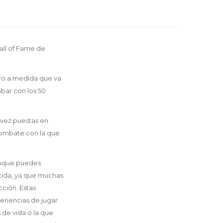
all of Fame de
pero a medida que va
abar con los 50
 vez puestas en
combate con la que
aunque puedes
tida, ya que muchas
cción. Estas
periencias de jugar
 de vida o la que