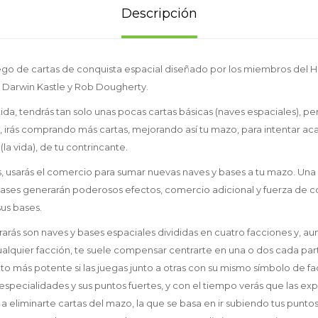
Descripción
ego de cartas de conquista espacial diseñado por los miembros del H
 Darwin Kastle y Rob Dougherty.
rtida, tendrás tan solo unas pocas cartas básicas (naves espaciales), 
, irás comprando más cartas, mejorando así tu mazo, para intentar ac
la vida), de tu contrincante.
 usarás el comercio para sumar nuevas naves y bases a tu mazo. Una
bases generarán poderosos efectos, comercio adicional y fuerza de 
sus bases.
arás son naves y bases espaciales divididas en cuatro facciones y, 
alquier facción, te suele compensar centrarte en una o dos cada par
to más potente si las juegas junto a otras con su mismo símbolo de fa
especialidades y sus puntos fuertes, y con el tiempo verás que las ex
a eliminarte cartas del mazo, la que se basa en ir subiendo tus puntos