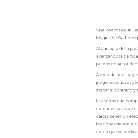
Star Realms es un ju
Magic, the Gathering
Al principio de la pa
avanzando la partida
puntos de Autoridad (
A medida que juegas,
juego, esas naves y 
atacar al contrario y 
Las cartas que compr
comprar cartas de cu
cartas tienen un efec
facciones tienen sus 
con la que se dedica 