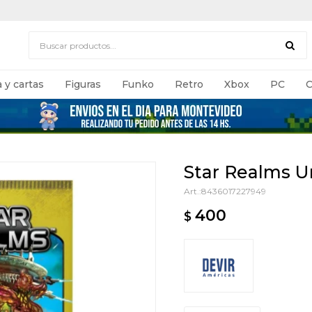
 y cartas
Figuras
Funko
Retro
Xbox
PC
C
Star Realms U
8436017227949
400
$