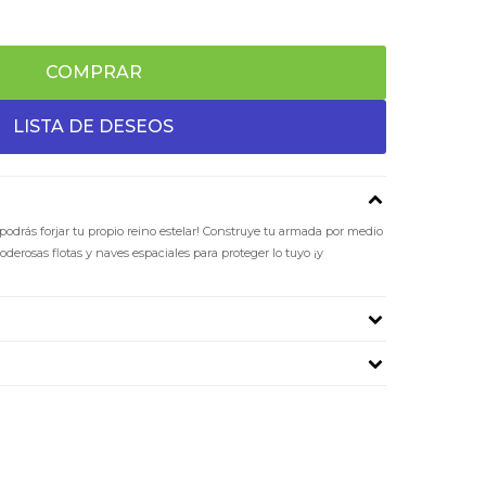
COMPRAR
 podrás forjar tu propio reino estelar! Construye tu armada por medio
oderosas flotas y naves espaciales para proteger lo tuyo ¡y