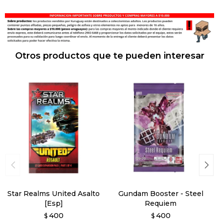
Otros productos que te pueden interesar
Star Realms United Asalto
Gundam Booster - Steel
[Esp]
Requiem
400
400
$
$