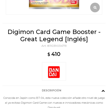
Digimon Card Game Booster -
Great Legend [Inglés]
811039034719
410
$
DESCRIPCIÓN
Conocida en Japón como BT-04, esta nueva colección añade otro nivel de juego
al ya exitoso Digimon Card Game con nuevas e innovadoras mecánicas como
Digi-burst