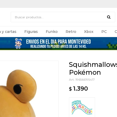
 y cartas
Figuras
Funko
Retro
Xbox
PC
C
Squishmallows
Pokémon
196566195417
1.390
$