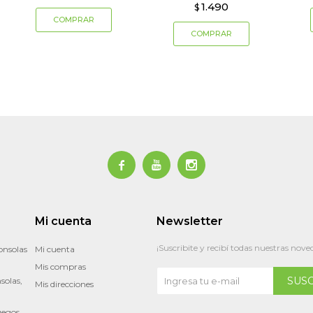
1.490
$



Mi cuenta
Newsletter
¡Suscribite y recibí todas nuestras nove
onsolas
Mi cuenta
Mis compras
SUS
solas,
Mis direcciones
uegos,