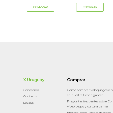
X Uruguay
Comprar
Conocenos
Como comprar videojuegos o c
en nuestra tienda gamer.
Contacto
Preguntas frecuentes sobre Con
Locales
videojuegos y cultura gamer
Envíos y devoluciones de videoj