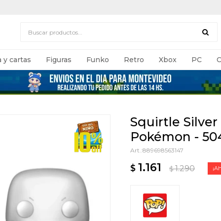
 y cartas
Figuras
Funko
Retro
Xbox
PC
C
Squirtle Silver
Pokémon - 50
889698563147
1.161
$
1.290
$