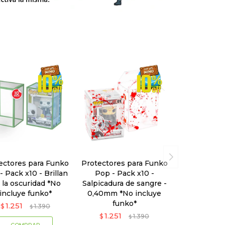
ectores para Funko
Protectores para Funko
- Pack x10 - Brillan
Pop - Pack x10 -
 la oscuridad *No
Salpicadura de sangre -
incluye funko*
0,40mm *No incluye
funko*
1.251
$
1.390
$
1.251
$
1.390
$