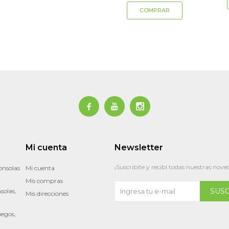



Mi cuenta
Newsletter
¡Suscribite y recibí todas nuestras nove
onsolas
Mi cuenta
Mis compras
SUS
solas,
Mis direcciones
uegos,