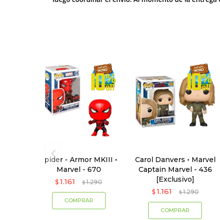
Spider - Armor MKIII •
Carol Danvers • Marvel
Marvel - 670
Captain Marvel - 436
[Exclusivo]
1.161
$
1.290
$
1.161
$
1.290
$