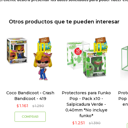
Otros productos que te pueden interesar
Coco Bandicoot • Crash
Protectores para Funko
Prot
Bandicoot - 419
Pop - Pack x10 -
Pop 
Salpicadura Verde -
en
1.161
$
1.290
$
0,40mm *No incluye
funko*
1.251
$
1.390
$