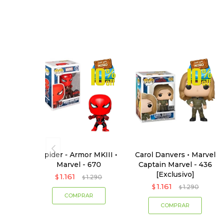
Spider - Armor MKIII •
Carol Danvers • Marvel
Marvel - 670
Captain Marvel - 436
[Exclusivo]
1.161
$
1.290
$
1.161
$
1.290
$