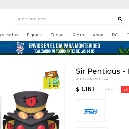
 y cartas
Figuras
Funko
Retro
Xbox
PC
C
Sir Pentious -
889698918244
1.161
$
1.290
$