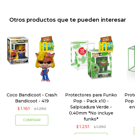
Otros productos que te pueden interesar
Coco Bandicoot • Crash
Protectores para Funko
Prot
Bandicoot - 419
Pop - Pack x10 -
Pop 
Salpicadura Verde -
en
1.161
$
1.290
$
0,40mm *No incluye
funko*
1.251
$
1.390
$