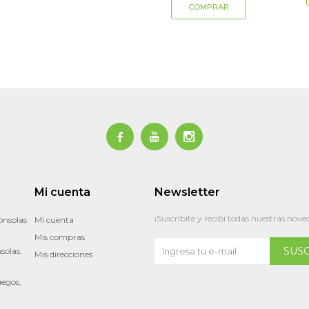



Mi cuenta
Newsletter
¡Suscribite y recibí todas nuestras nove
onsolas
Mi cuenta
Mis compras
SUS
solas,
Mis direcciones
uegos,