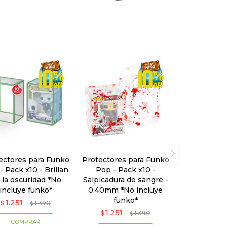
ectores para Funko
Protectores para Funko
- Pack x10 - Brillan
Pop - Pack x10 -
 la oscuridad *No
Salpicadura de sangre -
incluye funko*
0,40mm *No incluye
funko*
1.251
$
1.390
$
1.251
$
1.390
$