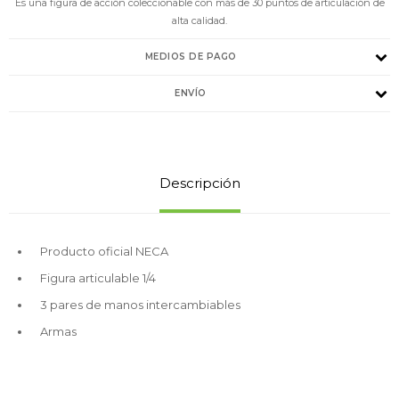
Es una figura de acción coleccionable con más de 30 puntos de articulación de
alta calidad.
MEDIOS DE PAGO
ENVÍO
Descripción
Producto oficial NECA
Figura articulable 1/4
3 pares de manos intercambiables
Armas