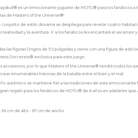
rayskull® es un emocionante juguete de MOTU® para los fanáticos a l
uras de Masters of the Universe®!
conjunto de estilo diorama se despliega para revelar cuatro habita
creatividad y la aventura. ¡Y a los fanáticos les encantará el ascensor y
as las figuras Origins de 5.5 pulgadas y viene con una figura de edici
ness Sorceress® exclusiva para este juego.
es accesorios, por lo que Masters of the Universe® tendrá todos los s
rear innumerables historias de la batalla entre el bien y el mal.
eño auténtico se mantiene fiel a las tradiciones de esta emocionante 
 gran regalo para los fanáticos de MOTU® de 6 años en adelante que a
:
36 cm de alto - 67 cm de ancho