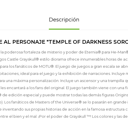
Descripción
E AL PERSONAJE "TEMPLE OF DARKNESS SORC
Es la poderosa fortaleza de misterio y poder de Eternia® para He-Man
gos Castle Grayskull® estilo diorama ofrece innumerables horas de ac
 para los fanáticos de MOTU®. El juego de juegos a gran escala se abr
bitaciones, ideal para el juego y la exhibición de narraciones. Incluy
a una máxima personalización. Incluye un ascensor y una trampilla 
es encantará a los fans del original. El juego también viene con una 
de edición especial y puede mostrar todas las demás figuras Origins
. Los fanáticos de Masters of the Universe® se lo pasarán en grande
inventando sus propias historias de acción en la famosa estructura
entre el bien y el mal. ¡Por el poder de Grayskull ™! Los colores y las