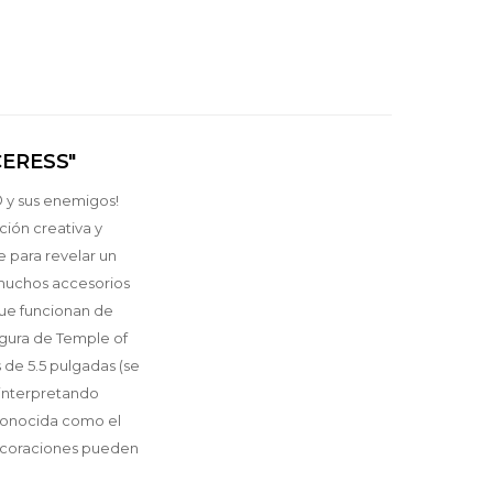
ERESS"
® y sus enemigos!
ción creativa y
e para revelar un
e muchos accesorios
que funcionan de
figura de Temple of
 de 5.5 pulgadas (se
 interpretando
 conocida como el
 decoraciones pueden