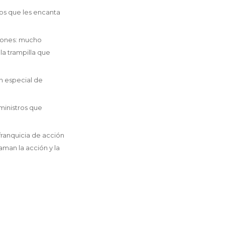
os que les encanta
ciones: mucho
 la trampilla que
ón especial de
uministros que
franquicia de acción
man la acción y la