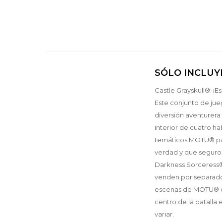
SÓLO INCLUY
Castle Grayskull®: ¡
Este conjunto de jue
diversión aventurera
interior de cuatro ha
temáticos MOTU® par
verdad y que seguro l
Darkness Sorceress® 
venden por separado)
escenas de MOTU® e 
centro de la batalla 
variar.