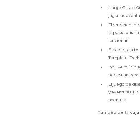
¡Large Castle G
jugar las avent
El emocionante 
espacio para la 
funcionan!
Se adapta a tod
Temple of Dark
Incluye múltipl
necesitan para c
El juego de dis
y aventuras. Un
aventura.
Tamaño de la caja