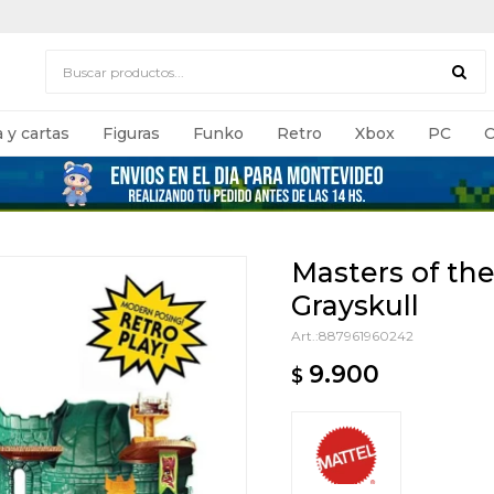
 y cartas
Figuras
Funko
Retro
Xbox
PC
C
Masters of the
Grayskull
887961960242
9.900
$