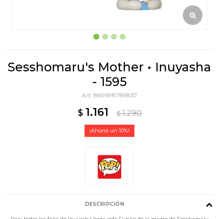
Sesshomaru's Mother • Inuyasha
- 1595
889698789837
1.161
$
1.290
$
10
DESCRIPCIÓN
Para todos los fans de Inuyasha llega este Funko de la madre de Sesshomaru