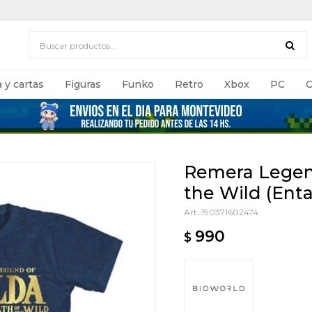
 y cartas
Figuras
Funko
Retro
Xbox
PC
C
Remera Legend
the Wild (Enta
190371602474
990
$