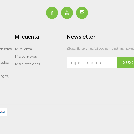



Mi cuenta
Newsletter
¡Suscribite y recibí todas nuestras nove
onsolas
Mi cuenta
Mis compras
SUS
solas,
Mis direcciones
uegos,