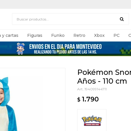
 y cartas
Figuras
Funko
Retro
Xbox
PC
C
Pokémon Snor
Años - 110 cm
194099144711
1.790
$