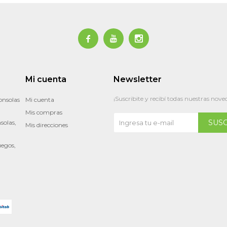



Mi cuenta
Newsletter
¡Suscribite y recibí todas nuestras nove
onsolas
Mi cuenta
Mis compras
SUS
solas,
Mis direcciones
uegos,