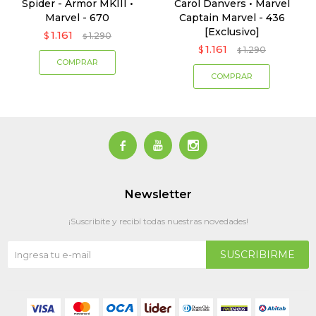
Spider - Armor MKIII •
Carol Danvers • Marvel
Marvel - 670
Captain Marvel - 436
[Exclusivo]
1.161
$
1.290
$
1.161
$
1.290
$



Newsletter
¡Suscribite y recibí todas nuestras novedades!
SUSCRIBIRME