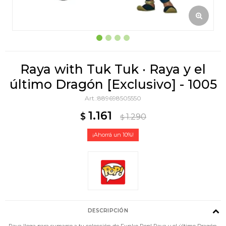
Raya with Tuk Tuk · Raya y el
último Dragón [Exclusivo] - 1005
889698505550
1.161
$
1.290
$
10
DESCRIPCIÓN
Raya llega para sumarse a tu colección de Funko Pop! Raya y el último Dragón.