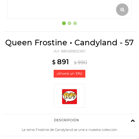
Queen Frostine • Candyland - 57
889698521611
891
$
990
$
10
DESCRIPCIÓN
La reina Frostine de Candyland se une a nuestra colección