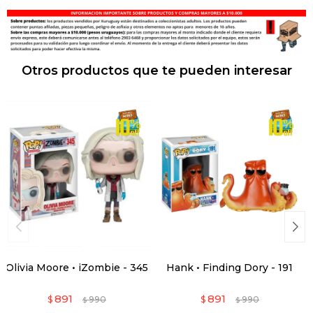
Otros productos que te pueden interesar
Olivia Moore • iZombie - 345
Hank • Finding Dory - 191
891
891
$
990
$
990
$
$