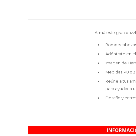
Armá este gran puzzl
Rompecabezas d
Adéntrate en e
Imagen de Harr
Medidas: 49 x 3
Reúne a tus ami
para ayudar a un
Desafío y entre