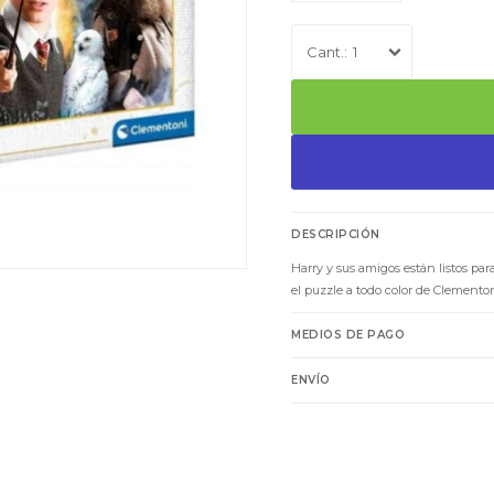
1
DESCRIPCIÓN
Harry y sus amigos están listos pa
el puzzle a todo color de Clementon
MEDIOS DE PAGO
ENVÍO