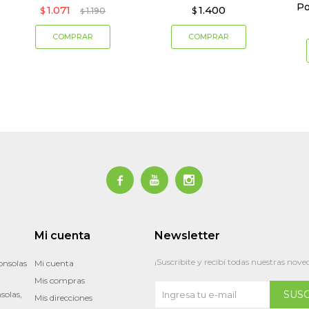
Po
1.071
1.400
$
1.190
$
$



Mi cuenta
Newsletter
¡Suscribite y recibí todas nuestras nove
onsolas
Mi cuenta
Mis compras
SUS
solas,
Mis direcciones