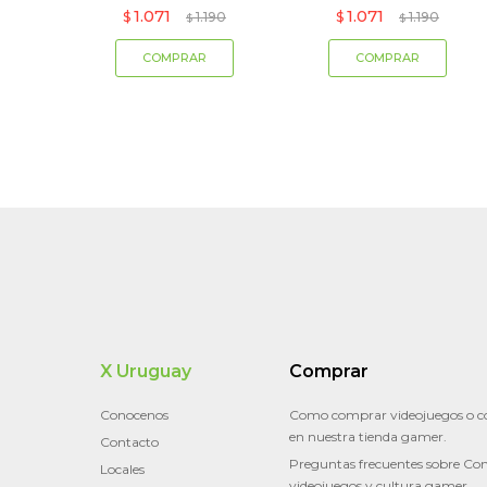
1.071
1.071
$
1.190
$
1.190
$
$
X Uruguay
Comprar
Conocenos
Como comprar videojuegos o c
en nuestra tienda gamer.
Contacto
Preguntas frecuentes sobre Con
Locales
videojuegos y cultura gamer