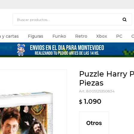
 y cartas
Figuras
Funko
Retro
Xbox
PC
C
Puzzle Harry P
Piezas
8005125350834
1.090
$