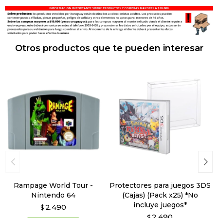
Otros productos que te pueden interesar
Rampage World Tour -
Protectores para juegos 3DS
Nintendo 64
(Cajas) (Pack x25) *No
incluye juegos*
2.490
$
2.490
$