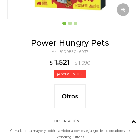
Power Hungry Pets
810083046037
1.521
$
1.690
$
10
DESCRIPCIÓN
Gana la carta mayor y obtén la victoria con este juego de los creadores de
Exploding Kittens!