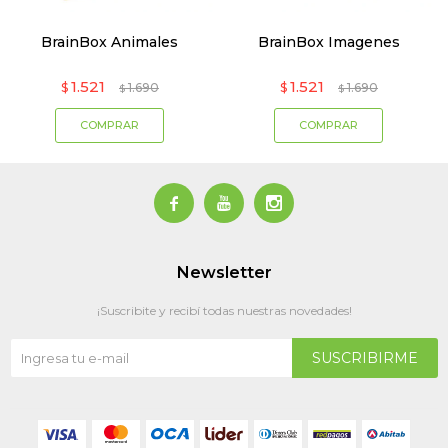
BrainBox Animales
BrainBox Imagenes
1.521
1.521
$
1.690
$
1.690
$
$



Newsletter
¡Suscribite y recibí todas nuestras novedades!
SUSCRIBIRME