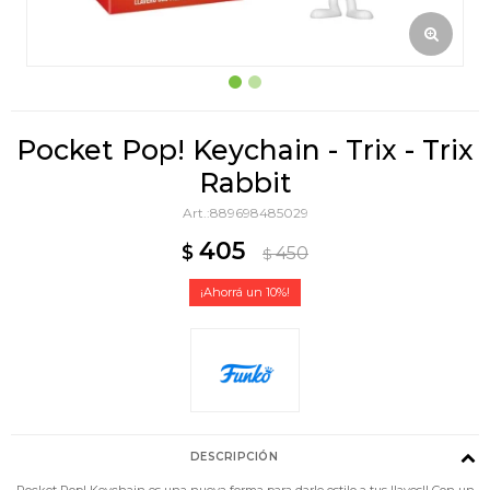
Pocket Pop! Keychain - Trix - Trix
Rabbit
889698485029
405
$
450
$
10
DESCRIPCIÓN
Pocket Pop! Keychain es una nueva forma para darle estilo a tus llaves!! Con un