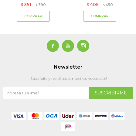
351
405
$
390
$
450
$
$



Newsletter
¡Suscribite y recibí todas nuestras novedades!
SUSCRIBIRME