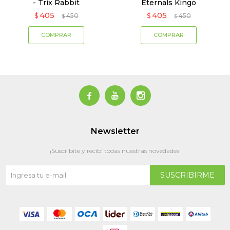
- Trix Rabbit
Eternals Kingo
405
405
$
450
$
450
$
$



Newsletter
¡Suscribite y recibí todas nuestras novedades!
SUSCRIBIRME