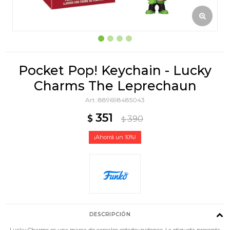
Pocket Pop! Keychain - Lucky
Charms The Leprechaun
889698485043
351
$
390
$
10
DESCRIPCIÓN
Lucky Charms es una marca de cereales estadounidense. La etiqueta presenta