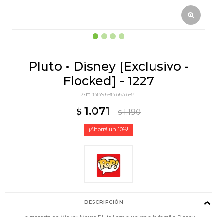
Pluto • Disney [Exclusivo -
Flocked] - 1227
889698663694
1.071
$
1.190
$
10
DESCRIPCIÓN
La mascota de Mickey Mouse Pluto llega a unirse a la familia Disney