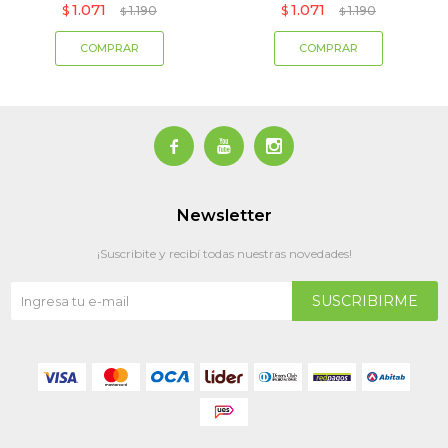
1.071
1.071
$
1.190
$
1.190
$
$



Newsletter
¡Suscribite y recibí todas nuestras novedades!
SUSCRIBIRME