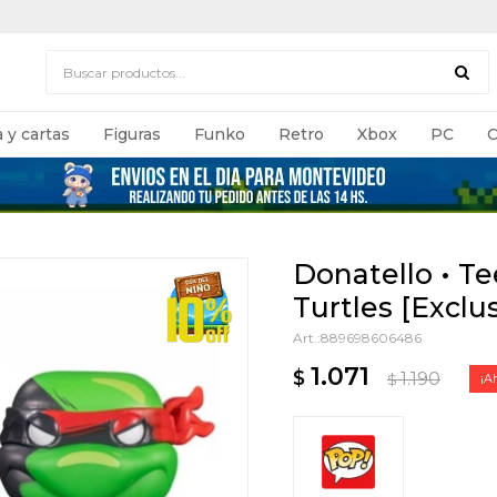
 y cartas
Figuras
Funko
Retro
Xbox
PC
C
Donatello • T
Turtles [Exclus
889698606486
1.071
$
1.190
$