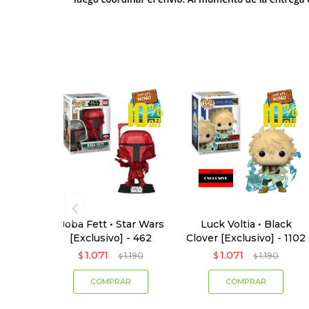
Boba Fett • Star Wars
Luck Voltia • Black
[Exclusivo] - 462
Clover [Exclusivo] - 1102
1.071
1.071
$
1.190
$
1.190
$
$