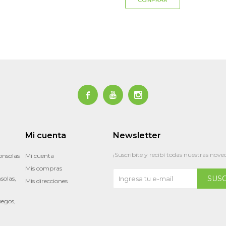



Mi cuenta
Newsletter
¡Suscribite y recibí todas nuestras nove
onsolas
Mi cuenta
Mis compras
SUS
solas,
Mis direcciones
uegos,