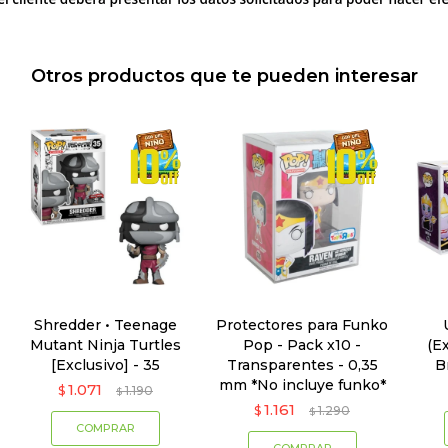
Otros productos que te pueden interesar
Shredder • Teenage
Protectores para Funko
Mutant Ninja Turtles
Pop - Pack x10 -
(E
[Exclusivo] - 35
Transparentes - 0,35
B
mm *No incluye funko*
1.071
$
1.190
$
1.161
$
1.290
$