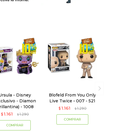
Ursula - Disney
Blofeld From You Only
xclusivo - Diamon
Live Twice • 007 - 521
rillantina) - 1008
1.161
$
1.290
$
1.161
$
1.290
$