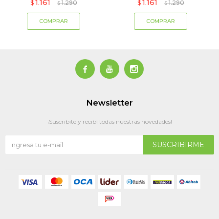
1.161
1.161
$
1.290
$
1.290
$
$



Newsletter
¡Suscribite y recibí todas nuestras novedades!
SUSCRIBIRME