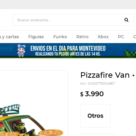
 y cartas
Figuras
Funko
Retro
Xbox
PC
C
Pizzafire Van 
043377834687
3.990
$