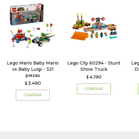
Lego Mario Baby Mario
Lego City 60294 - Stunt
Le
vs Baby Luigi - 321
Show Truck
D
piezas
4.190
$
3.490
$