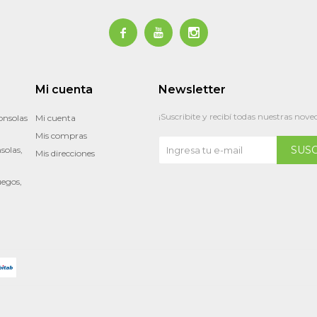



Mi cuenta
Newsletter
¡Suscribite y recibí todas nuestras nove
onsolas
Mi cuenta
Mis compras
SUS
solas,
Mis direcciones
uegos,